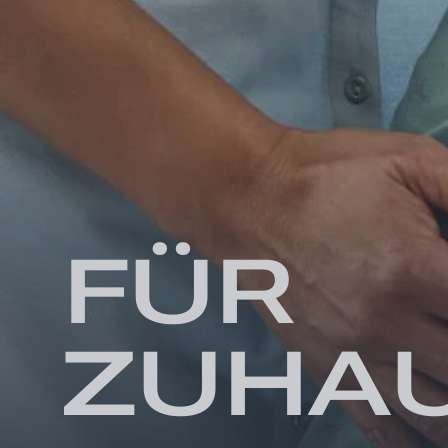
FÜR
ZUHA