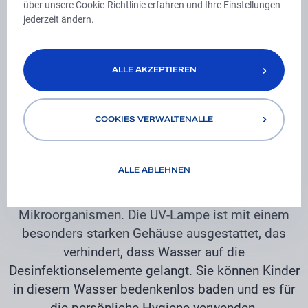
über unsere Cookie-Richtlinie erfahren und Ihre Einstellungen
jederzeit ändern.
3
AKVANTIS D4
ALLE AKZEPTIEREN
PREMIUM HOME
COOKIES VERWALTENALLE
ALLE AKZEPTIEREN
Die Wasserdesinfektion mit der zuverlässigen und
wirksamen UV-Lampe AKVANTIS D4 PREMIUM
ALLE ABLEHNEN
HOME mit Schirm bekämpft perfekt Mikroben im
Wasser und verhindert das Eindringen jeglicher
Mikroorganismen. Die UV-Lampe ist mit einem
besonders starken Gehäuse ausgestattet, das
verhindert, dass Wasser auf die
Desinfektionselemente gelangt. Sie können Kinder
in diesem Wasser bedenkenlos baden und es für
die persönliche Hygiene verwenden.