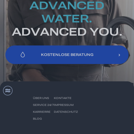
ADVANCED
WATER.
ADVANCED YOU.
KOSTENLOSE BERATUNG
KOSTENLOSE BERATUNG
ÜBER UNS
KONTAKTE
SERVICE 24/7
IMPRESSUM
KARRIERRE
DATENSCHUTZ
BLOG