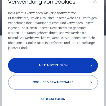
Verwendung von cookies
Reines Wasser hinterlässt keine
Rückstände von
Bei Akvantis verwenden wir keine Software von
Drittanbietern, um die Besucher unserer Website zu verfolgen.
Reinigungsmitteln auf Geschirr
Wir nehmen Ihre Privatsphäre ernst und verwenden unsere
eigenen Tools, die in unseren Rechenzentren gehostet
werden. Ihre Daten gehören Ihnen, und wir werden sie
niemals zu Werbezwecken verwenden. Sie können hier mehr
über unsere Cookie-Richtlinie erfahren und Ihre Einstellungen
jederzeit ändern.
Schema der
ALLE AKZEPTIEREN
Trinkwasserau
fbereitung
COOKIES VERWALTENALLE
ALLE AKZEPTIEREN
für die Küche
ALLE ABLEHNEN